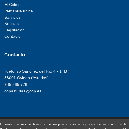
El Colegio
Ventanilla única
Servicios
Noticias
Legislación
Contacto
Contacto
Ildefonso Sánchez del Río 4 - 1º B
33001 Oviedo (Asturias)
985 285 778
copasturias@cop.es
Utilizamos cookies analíticas y de terceros para ofrecerte la mejor experiencia en nuestra web.
Copyright © 2017 Colegio Oficial de Psicología del Principado de