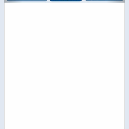
REUNIONES COPPA
3 de Agosto de 2026
5
Se convoca reunión de la Comisión de Psicología del Envejecimiento
para el día 18 de septiembre a las 19:00 horas en la sede del Colegio.
ACTUALIDAD
22 de Julio de 2026
24
La prevención del suicidio en mayores necesita más psicólogos y
continuidad.
NOTICIAS
17 de Julio de 2026
4
Sanidad aprueba una oferta de 293 plazas PIR para la convocatoria