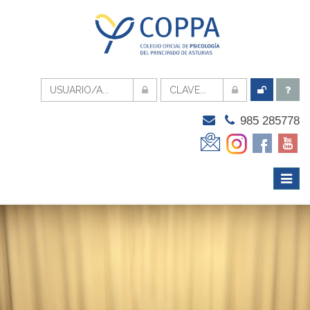
985 285778
Menú
Despli