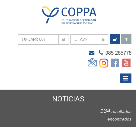
985 285778
Menú
Despli
NOTICIAS
134
resultados
encontrados