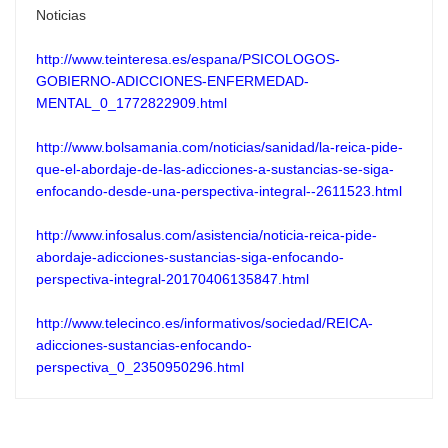
Noticias
http://www.teinteresa.es/espana/PSICOLOGOS-
GOBIERNO-ADICCIONES-ENFERMEDAD-
MENTAL_0_1772822909.html
http://www.bolsamania.com/noticias/sanidad/la-reica-pide-
que-el-abordaje-de-las-adicciones-a-sustancias-se-siga-
enfocando-desde-una-perspectiva-integral--2611523.html
http://www.infosalus.com/asistencia/noticia-reica-pide-
abordaje-adicciones-sustancias-siga-enfocando-
perspectiva-integral-20170406135847.html
http://www.telecinco.es/informativos/sociedad/REICA-
adicciones-sustancias-enfocando-
perspectiva_0_2350950296.html