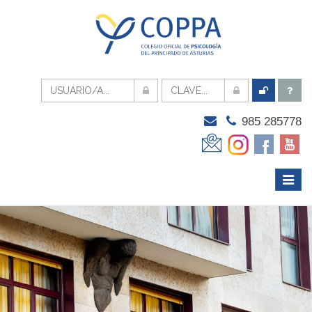
985 285778
Menú
Despli