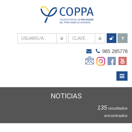
985 285778
Menú
Despli
NOTICIAS
135
resultados
encontrados